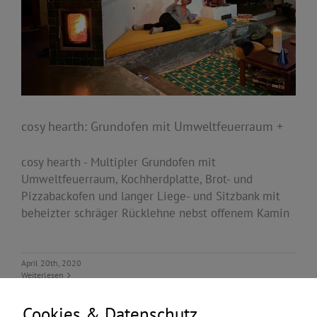
cosy hearth: Grundofen mit Umweltfeuerraum +
cosy hearth - Multipler Grundofen mit
Umweltfeuerraum, Kochherdplatte, Brot- und
Pizzabackofen und langer Liege- und Sitzbank mit
beheizter schräger Rücklehne nebst offenem Kamin
April 20th, 2020
Weiterlesen
Cookies & Datenschutz