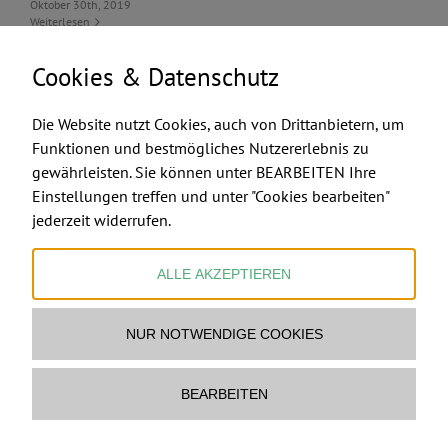
Oktober 30th, 2019
Weiterlesen
Cookies & Datenschutz
Die Website nutzt Cookies, auch von Drittanbietern, um
Funktionen und bestmögliches Nutzererlebnis zu
gewährleisten. Sie können unter BEARBEITEN Ihre
FEUERMACHER.COM
Einstellungen treffen und unter "Cookies bearbeiten"
jederzeit widerrufen.
ALLE AKZEPTIEREN
NUR NOTWENDIGE COOKIES
Ofenbau & Feuerstellen Ltd & Co KG
www.feuermacher.com
Mail Feuermacher
BEARBEITEN
copyright
2026 Ofenbau & Feuerstellen Ltd & Co KG,