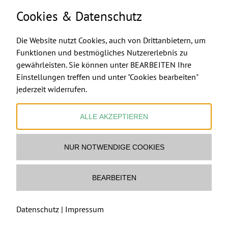
Cookies & Datenschutz
Die Website nutzt Cookies, auch von Drittanbietern, um
Funktionen und bestmögliches Nutzererlebnis zu
gewährleisten. Sie können unter BEARBEITEN Ihre
FEUERMACHER.COM
Einstellungen treffen und unter "Cookies bearbeiten"
jederzeit widerrufen.
ALLE AKZEPTIEREN
NUR NOTWENDIGE COOKIES
Ofenbau & Feuerstellen Ltd & Co KG
www.feuermacher.com
Mail Feuermacher
BEARBEITEN
copyright
2026 Ofenbau & Feuerstellen Ltd & Co KG,
Waldviertel-Austria | Powered by
art.waldsoft
|
Cookies
Datenschutz
|
Impressum
bearbeiten