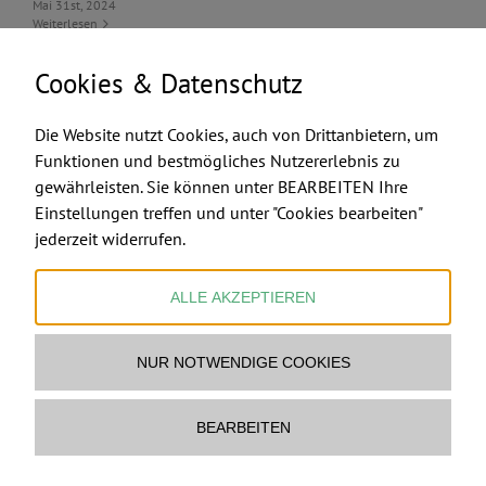
Mai 31st, 2024
Weiterlesen
Cookies & Datenschutz
Die Website nutzt Cookies, auch von Drittanbietern, um
Funktionen und bestmögliches Nutzererlebnis zu
gewährleisten. Sie können unter BEARBEITEN Ihre
FEUERMACHER.COM
Einstellungen treffen und unter "Cookies bearbeiten"
jederzeit widerrufen.
ALLE AKZEPTIEREN
NUR NOTWENDIGE COOKIES
Ofenbau & Feuerstellen Ltd & Co KG
www.feuermacher.com
Mail Feuermacher
BEARBEITEN
copyright
2026 Ofenbau & Feuerstellen Ltd & Co KG,