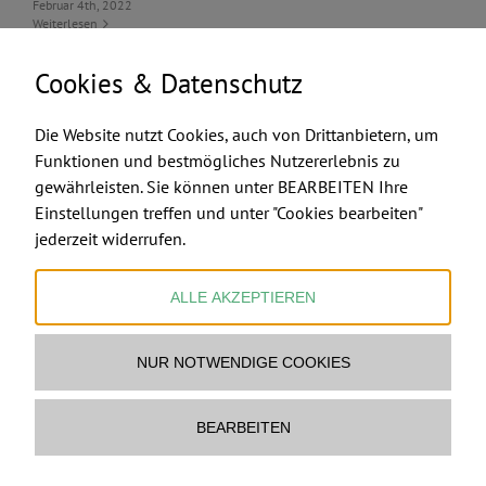
Februar 4th, 2022
Weiterlesen
Cookies & Datenschutz
Die Website nutzt Cookies, auch von Drittanbietern, um
Funktionen und bestmögliches Nutzererlebnis zu
gewährleisten. Sie können unter BEARBEITEN Ihre
FEUERMACHER.COM
Einstellungen treffen und unter "Cookies bearbeiten"
jederzeit widerrufen.
ALLE AKZEPTIEREN
NUR NOTWENDIGE COOKIES
Ofenbau & Feuerstellen Ltd & Co KG
www.feuermacher.com
Mail Feuermacher
BEARBEITEN
copyright
2026 Ofenbau & Feuerstellen Ltd & Co KG,