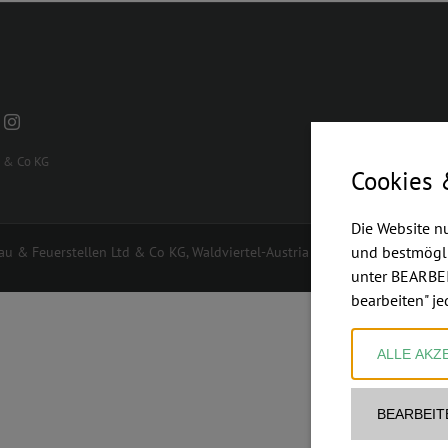
d & Co KG
Cookies 
Die Website n
und bestmögli
u & Feuerstellen Ltd & Co KG, Waldviertel-Austria | Powered by
art.walds
unter BEARBEI
bearbeiten" je
ALLE AKZ
BEARBEIT