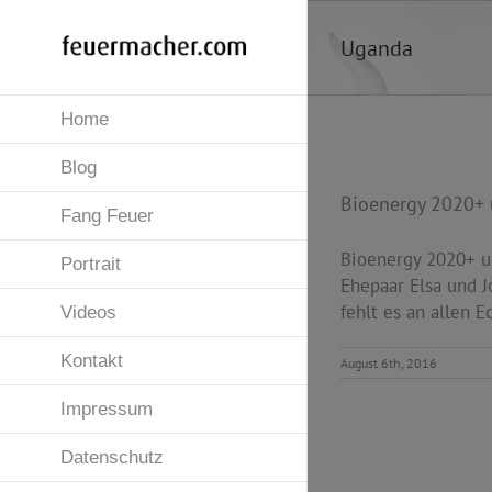
Zum
Inhalt
Uganda
springen
Home
Blog
Bioenergy 2020+ 
Fang Feuer
Bioenergy 2020+ un
Portrait
Ehepaar Elsa und 
fehlt es an allen 
Videos
Kontakt
August 6th, 2016
Impressum
Datenschutz