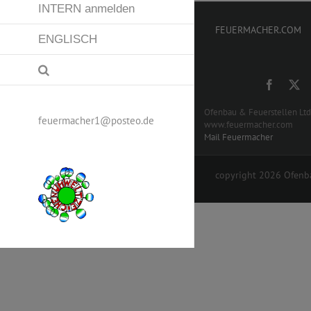
INTERN anmelden
FEUERMACHER.COM
ENGLISCH
Ofenbau & Feuerstellen Lt
feuermacher1@posteo.de
www.feuermacher.com
Mail Feuermacher
copyright
2026 Ofenba