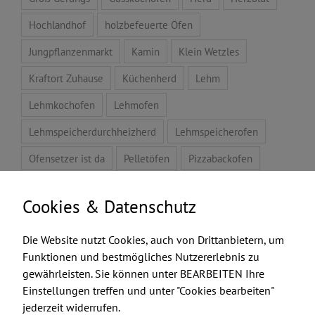
Hochlandhof
holzbefeuerte Öfen
Jungpflanzenmarkt
Kamin
Klein Wetzles
Kraftort Zuhause
Küchenherd
Lehm
Lehmkochofen
Lehmofen
Lehmspeicherdurchheizherd
Lehmspeicherofen
Ofensetzer ist da
Pelletöfen
Pizzabackofen
Pyrolyse-Pelleöfen
Raumklima
Speicherofen
Cookies & Datenschutz
Tansania
Video
Zeichentalent
Die Website nutzt Cookies, auch von Drittanbietern, um
Funktionen und bestmögliches Nutzererlebnis zu
gewährleisten. Sie können unter BEARBEITEN Ihre
FEUERMACHER.COM
Einstellungen treffen und unter "Cookies bearbeiten"
jederzeit widerrufen.