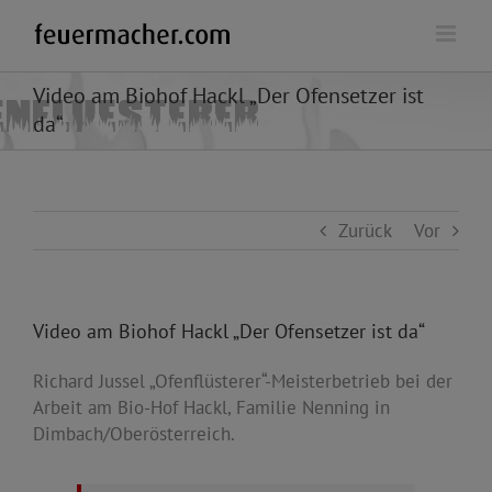
Zum
Inhalt
springen
Video am Biohof Hackl „Der Ofensetzer ist
da“
Zurück
Vor
Video am Biohof Hackl „Der Ofensetzer ist da“
Richard Jussel „Ofenflüsterer“-Meisterbetrieb bei der
Arbeit am Bio-Hof Hackl, Familie Nenning in
Dimbach/Oberösterreich.