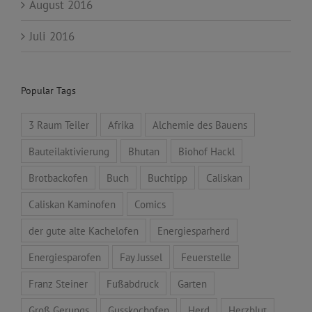
August 2016
Juli 2016
Popular Tags
3 Raum Teiler
Afrika
Alchemie des Bauens
Bauteilaktivierung
Bhutan
Biohof Hackl
Brotbackofen
Buch
Buchtipp
Caliskan
Caliskan Kaminofen
Comics
der gute alte Kachelofen
Energiesparherd
Energiesparofen
Fay Jussel
Feuerstelle
Franz Steiner
Fußabdruck
Garten
Groß Gerungs
Gusskochofen
Herd
Herzblut