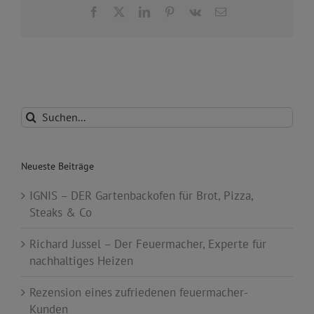
Facebook
X
LinkedIn
Pinterest
Vk
E-
Mail
Suche
nach:
Neueste Beiträge
IGNIS – DER Gartenbackofen für Brot, Pizza,
Steaks & Co
Richard Jussel – Der Feuermacher, Experte für
nachhaltiges Heizen
Rezension eines zufriedenen feuermacher-
Kunden