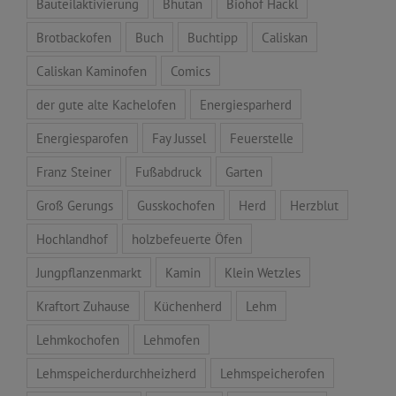
Bauteilaktivierung
Bhutan
Biohof Hackl
Brotbackofen
Buch
Buchtipp
Caliskan
Caliskan Kaminofen
Comics
der gute alte Kachelofen
Energiesparherd
Energiesparofen
Fay Jussel
Feuerstelle
Franz Steiner
Fußabdruck
Garten
Groß Gerungs
Gusskochofen
Herd
Herzblut
Hochlandhof
holzbefeuerte Öfen
Jungpflanzenmarkt
Kamin
Klein Wetzles
Kraftort Zuhause
Küchenherd
Lehm
Lehmkochofen
Lehmofen
Lehmspeicherdurchheizherd
Lehmspeicherofen