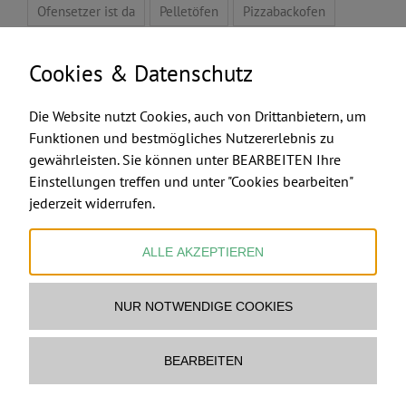
Ofensetzer ist da
Pelletöfen
Pizzabackofen
Pyrolyse-Pelleöfen
Raumklima
Speicherofen
Cookies & Datenschutz
Tansania
Video
Zeichentalent
Die Website nutzt Cookies, auch von Drittanbietern, um
Funktionen und bestmögliches Nutzererlebnis zu
gewährleisten. Sie können unter BEARBEITEN Ihre
FEUERMACHER.COM
Einstellungen treffen und unter "Cookies bearbeiten"
jederzeit widerrufen.
ALLE AKZEPTIEREN
NUR NOTWENDIGE COOKIES
Ofenbau & Feuerstellen Ltd & Co KG
www.feuermacher.com
Mail Feuermacher
BEARBEITEN
copyright
2026 Ofenbau & Feuerstellen Ltd & Co KG,