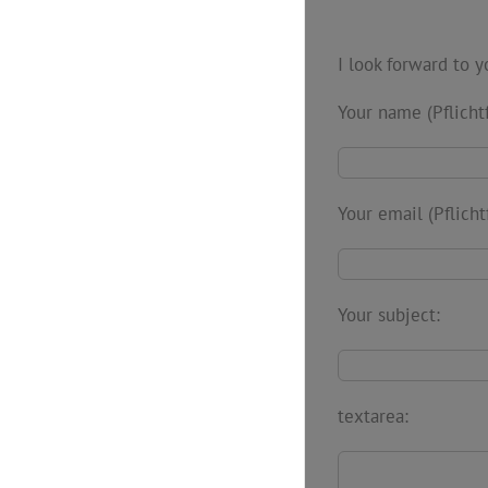
I look forward to y
Your name (Pflichtf
Your email (Pflicht
Your subject:
textarea: