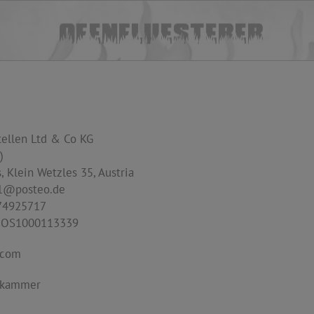
ellen Ltd & Co KG
)
 Klein Wetzles 35, Austria
1@posteo.de
74925717
EOS1000113339
.com
tskammer