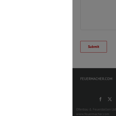
Bitte
lasse
dieses
Feld
leer.
FEUERMACHER.COM
Ofenbau & Feuerstellen Lt
www.feuermacher.com