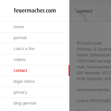
Skip
to
contact
content
home
portrait
Richard Jussel
catch a fire
Ofenbau & Feuerst
Hafner (Ofensetzer
videos
3920 Groß Gerungs,
mail:
feuermacher
contact
UID Nummer: ATU
EORI Nummer: AT
legal notice
www.feuermacher
privacy
Link to Wirtschaf
blog german