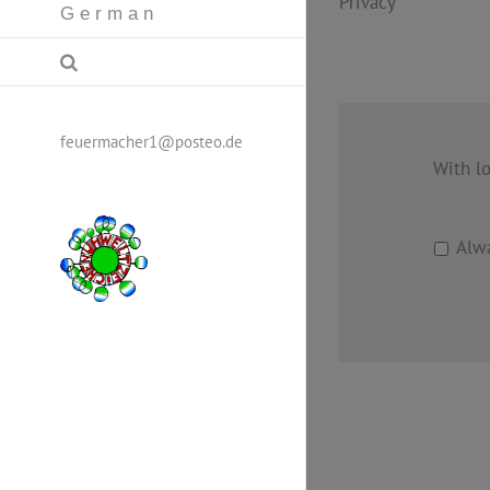
Privacy
G e r m a n
feuermacher1@posteo.de
With l
Alwa