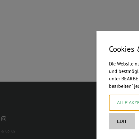
Cookies 
Die Website n
und bestmögli
unter BEARBEI
bearbeiten" je
ALLE AKZ
EDIT
d & Co KG