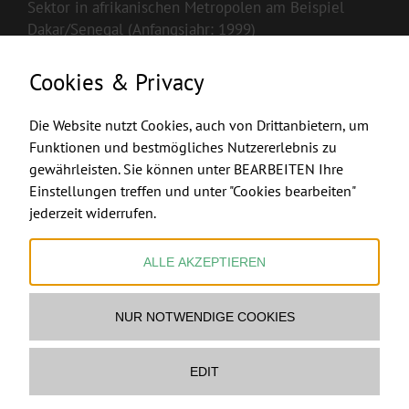
Sektor in afrikanischen Metropolen am Beispiel
Dakar/Senegal (Anfangsjahr: 1999)
Cookies & Privacy
Die Website nutzt Cookies, auch von Drittanbietern, um
Funktionen und bestmögliches Nutzererlebnis zu
gewährleisten. Sie können unter BEARBEITEN Ihre
Einstellungen treffen und unter "Cookies bearbeiten"
FEUERMACHER.COM
jederzeit widerrufen.
ALLE AKZEPTIEREN
NUR NOTWENDIGE COOKIES
Ofenbau & Feuerstellen Ltd & Co KG
www.feuermacher.com
Mail Feuermacher
EDIT