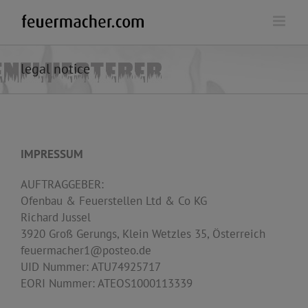
Skip
to
content
legal notice
IMPRESSUM
AUFTRAGGEBER:
Ofenbau & Feuerstellen Ltd & Co KG
Richard Jussel
3920 Groß Gerungs, Klein Wetzles 35, Österreich
feuermacher1@posteo.de
UID Nummer: ATU74925717
EORI Nummer: ATEOS1000113339