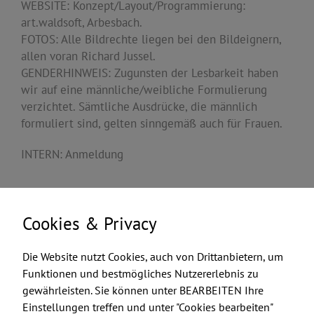
WEBSITE: Konzept/Layout/Programmierung:
art.waldsoft
, Arbesbach.
FOTOS: Alle Bildrechte liegen bei den Bildeignern,
allen voran Richard Jussel.
GENDERHINWEIS: Zugunsten der Lesbarkeit haben
wir auf eine männliche/weibliche Formulierung
verzichtet. Sämtliche Ausdrücke, die männlich
formuliert sind, gelten sinngemäß auch für Frauen.
INTERN:
Anmeldung
Cookies & Privacy
Die Website nutzt Cookies, auch von Drittanbietern, um
Funktionen und bestmögliches Nutzererlebnis zu
gewährleisten. Sie können unter BEARBEITEN Ihre
Einstellungen treffen und unter "Cookies bearbeiten"
FEUERMACHER.COM